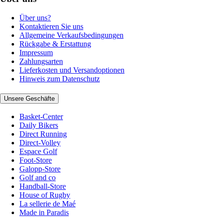
Über uns?
Kontaktieren Sie uns
Allgemeine Verkaufsbedingungen
Rückgabe & Erstattung
Impressum
Zahlungsarten
Lieferkosten und Versandoptionen
Hinweis zum Datenschutz
Unsere Geschäfte
Basket-Center
Daily Bikers
Direct Running
Direct-Volley
Espace Golf
Foot-Store
Galopp-Store
Golf and co
Handball-Store
House of Rugby
La sellerie de Maé
Made in Paradis