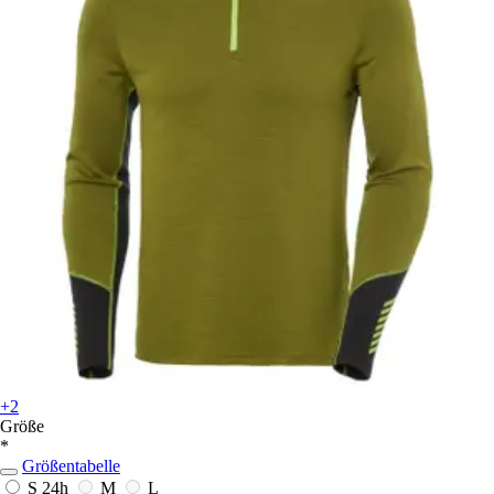
+2
Größe
*
Größentabelle
S
24h
M
L