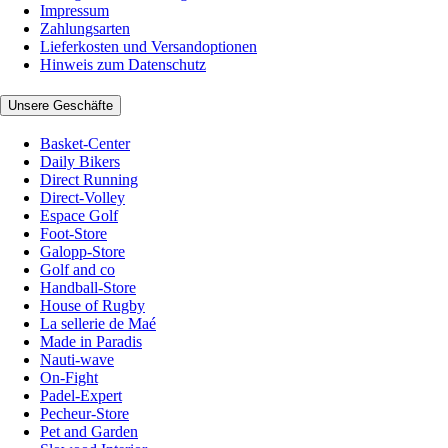
Impressum
Zahlungsarten
Lieferkosten und Versandoptionen
Hinweis zum Datenschutz
Unsere Geschäfte
Basket-Center
Daily Bikers
Direct Running
Direct-Volley
Espace Golf
Foot-Store
Galopp-Store
Golf and co
Handball-Store
House of Rugby
La sellerie de Maé
Made in Paradis
Nauti-wave
On-Fight
Padel-Expert
Pecheur-Store
Pet and Garden