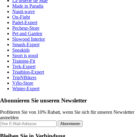
La sellerie de Maé
Made in Paradis
Nauti-wave
On-Fight
Padel-Expert
Pecheur-Store
Pet and Garden
Slowood Interior
Smash-Expert
Sneakids
Sport is good
Training-Fit
Trek-Expert
Triathlon-Expert
TripNBikers
Vélo-Store
Winter-Expert
Abonnieren Sie unseren Newsletter
Profitieren Sie von 10% Rabatt, wenn Sie sich für unseren Newsletter
anmelden
Abonnieren
Bleiben Sie in Verbindung