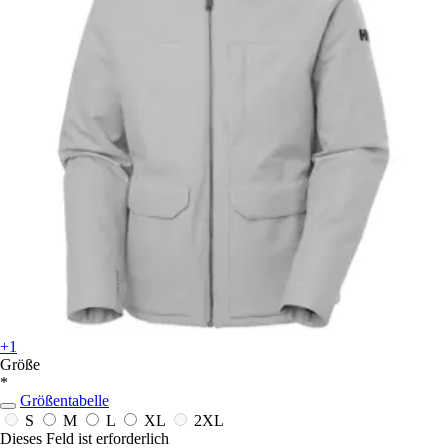
+1
Größe
*
Größentabelle
S
M
L
XL
2XL
Dieses Feld ist erforderlich