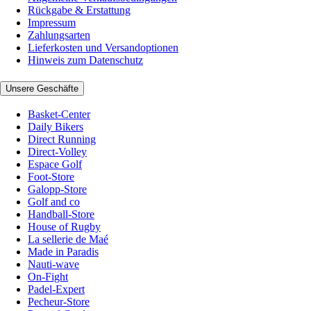
Rückgabe & Erstattung
Impressum
Zahlungsarten
Lieferkosten und Versandoptionen
Hinweis zum Datenschutz
Unsere Geschäfte
Basket-Center
Daily Bikers
Direct Running
Direct-Volley
Espace Golf
Foot-Store
Galopp-Store
Golf and co
Handball-Store
House of Rugby
La sellerie de Maé
Made in Paradis
Nauti-wave
On-Fight
Padel-Expert
Pecheur-Store