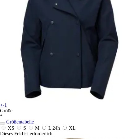
+-1
Größe
*
Größentabelle
XS
S
M
L
24h
XL
Dieses Feld ist erforderlich