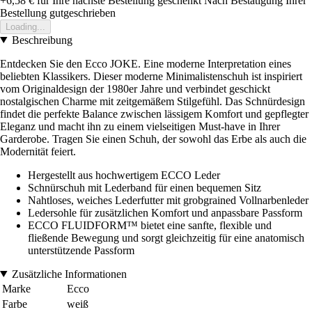
+6,58 €
für Ihre nächste Bestellung geschenkt
Nach Bestätigung Ihrer
Bestellung gutgeschrieben
Loading...
Beschreibung
Entdecken Sie den Ecco JOKE. Eine moderne Interpretation eines
beliebten Klassikers. Dieser moderne Minimalistenschuh ist inspiriert
vom Originaldesign der 1980er Jahre und verbindet geschickt
nostalgischen Charme mit zeitgemäßem Stilgefühl. Das Schnürdesign
findet die perfekte Balance zwischen lässigem Komfort und gepflegter
Eleganz und macht ihn zu einem vielseitigen Must-have in Ihrer
Garderobe. Tragen Sie einen Schuh, der sowohl das Erbe als auch die
Modernität feiert.
Hergestellt aus hochwertigem ECCO Leder
Schnürschuh mit Lederband für einen bequemen Sitz
Nahtloses, weiches Lederfutter mit grobgrained Vollnarbenleder
Ledersohle für zusätzlichen Komfort und anpassbare Passform
ECCO FLUIDFORM™ bietet eine sanfte, flexible und
fließende Bewegung und sorgt gleichzeitig für eine anatomisch
unterstützende Passform
Zusätzliche Informationen
Marke
Ecco
Farbe
weiß