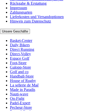
Rückgabe & Erstattung
Impressum
Zahlungsarten
Lieferkosten und Versandoptionen
Hinweis zum Datenschutz
Unsere Geschäfte
Basket-Center
Daily Bikers
Direct Running
Direct-Volley
Espace Golf
Foot-Store
Galopp-Store
Golf and co
Handball-Store
House of Rugby
La sellerie de Maé
Made in Paradis
Nauti-wave
On-Fight
Padel-Expert
Pecheur-Store