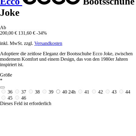
Ecco
Bootsschuhe
Joke
Ab
200,00 €
131,60 €
-34%
inkl. MwSt. zzgl.
Versandkosten
Adoptiere die zeitlose Eleganz der Bootsschuhe Ecco Joke, zwischen
modernem Komfort und einem Design, das von den 1980er Jahren
inspiriert ist.
Größe
*
36
37
38
39
40
24h
41
42
43
44
45
46
Dieses Feld ist erforderlich