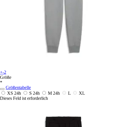
+-2
Größe
*
Größentabelle
XS
24h
S
24h
M
24h
L
XL
Dieses Feld ist erforderlich