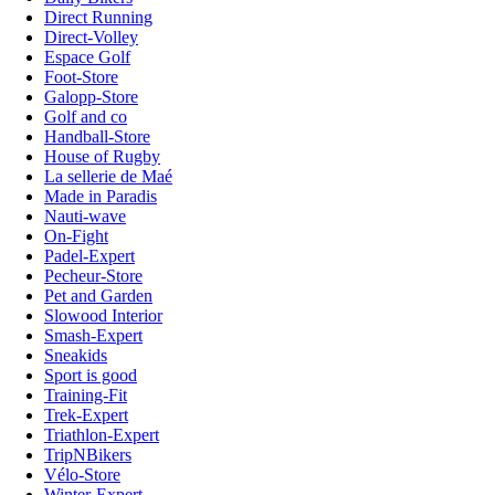
Direct Running
Direct-Volley
Espace Golf
Foot-Store
Galopp-Store
Golf and co
Handball-Store
House of Rugby
La sellerie de Maé
Made in Paradis
Nauti-wave
On-Fight
Padel-Expert
Pecheur-Store
Pet and Garden
Slowood Interior
Smash-Expert
Sneakids
Sport is good
Training-Fit
Trek-Expert
Triathlon-Expert
TripNBikers
Vélo-Store
Winter-Expert