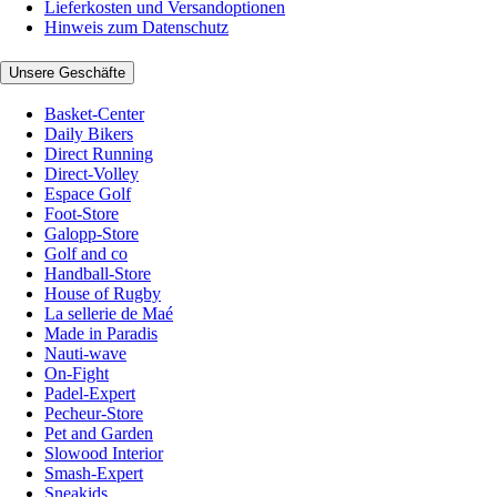
Lieferkosten und Versandoptionen
Hinweis zum Datenschutz
Unsere Geschäfte
Basket-Center
Daily Bikers
Direct Running
Direct-Volley
Espace Golf
Foot-Store
Galopp-Store
Golf and co
Handball-Store
House of Rugby
La sellerie de Maé
Made in Paradis
Nauti-wave
On-Fight
Padel-Expert
Pecheur-Store
Pet and Garden
Slowood Interior
Smash-Expert
Sneakids