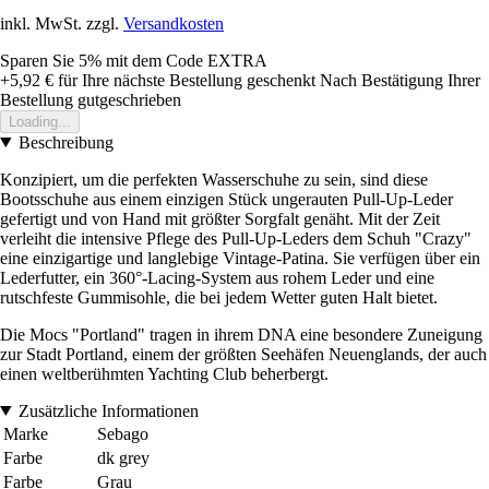
inkl. MwSt. zzgl.
Versandkosten
Sparen Sie 5%
mit dem Code
EXTRA
+5,92 €
für Ihre nächste Bestellung geschenkt
Nach Bestätigung Ihrer
Bestellung gutgeschrieben
Loading...
Beschreibung
Konzipiert, um die perfekten Wasserschuhe zu sein, sind diese
Bootsschuhe aus einem einzigen Stück ungerauten Pull-Up-Leder
gefertigt und von Hand mit größter Sorgfalt genäht. Mit der Zeit
verleiht die intensive Pflege des Pull-Up-Leders dem Schuh "Crazy"
eine einzigartige und langlebige Vintage-Patina. Sie verfügen über ein
Lederfutter, ein 360°-Lacing-System aus rohem Leder und eine
rutschfeste Gummisohle, die bei jedem Wetter guten Halt bietet.
Die Mocs "Portland" tragen in ihrem DNA eine besondere Zuneigung
zur Stadt Portland, einem der größten Seehäfen Neuenglands, der auch
einen weltberühmten Yachting Club beherbergt.
Zusätzliche Informationen
Marke
Sebago
Farbe
dk grey
Farbe
Grau