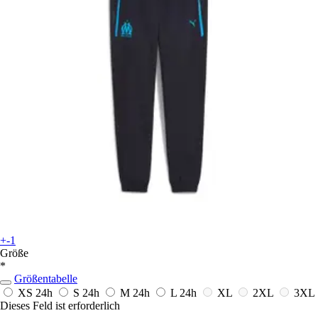
+-1
Größe
*
Größentabelle
XS
24h
S
24h
M
24h
L
24h
XL
2XL
3XL
Dieses Feld ist erforderlich