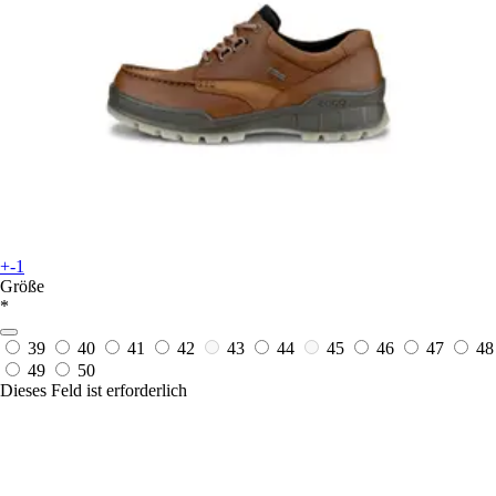
+-1
Größe
*
39
40
41
42
43
44
45
46
47
48
49
50
Dieses Feld ist erforderlich