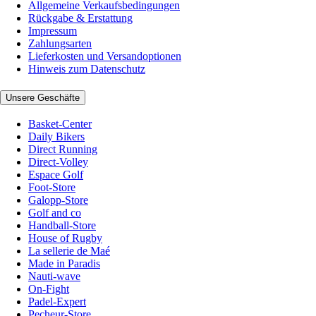
Allgemeine Verkaufsbedingungen
Rückgabe & Erstattung
Impressum
Zahlungsarten
Lieferkosten und Versandoptionen
Hinweis zum Datenschutz
Unsere Geschäfte
Basket-Center
Daily Bikers
Direct Running
Direct-Volley
Espace Golf
Foot-Store
Galopp-Store
Golf and co
Handball-Store
House of Rugby
La sellerie de Maé
Made in Paradis
Nauti-wave
On-Fight
Padel-Expert
Pecheur-Store