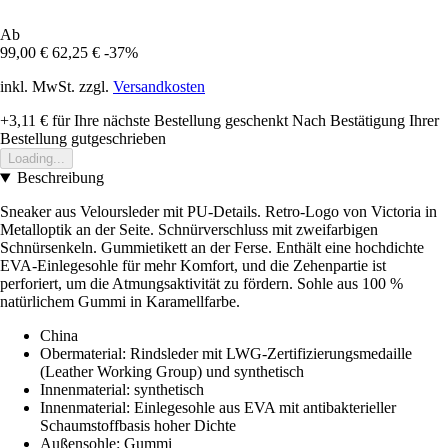
Ab
99,00 €
62,25 €
-37%
inkl. MwSt. zzgl.
Versandkosten
+3,11 €
für Ihre nächste Bestellung geschenkt
Nach Bestätigung Ihrer
Bestellung gutgeschrieben
Loading...
Beschreibung
Sneaker aus Veloursleder mit PU-Details. Retro-Logo von Victoria in
Metalloptik an der Seite. Schnürverschluss mit zweifarbigen
Schnürsenkeln. Gummietikett an der Ferse. Enthält eine hochdichte
EVA-Einlegesohle für mehr Komfort, und die Zehenpartie ist
perforiert, um die Atmungsaktivität zu fördern. Sohle aus 100 %
natürlichem Gummi in Karamellfarbe.
China
Obermaterial: Rindsleder mit LWG-Zertifizierungsmedaille
(Leather Working Group) und synthetisch
Innenmaterial: synthetisch
Innenmaterial: Einlegesohle aus EVA mit antibakterieller
Schaumstoffbasis hoher Dichte
Außensohle: Gummi