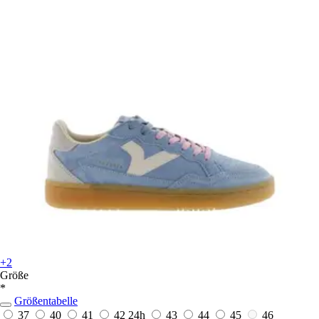
+2
Größe
*
Größentabelle
37
40
41
42
24h
43
44
45
46