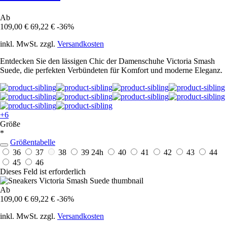
Ab
109,00 €
69,22 €
-36%
inkl. MwSt. zzgl.
Versandkosten
Entdecken Sie den lässigen Chic der Damenschuhe Victoria Smash
Suede, die perfekten Verbündeten für Komfort und moderne Eleganz.
+6
Größe
*
Größentabelle
36
37
38
39
24h
40
41
42
43
44
45
46
Dieses Feld ist erforderlich
Ab
109,00 €
69,22 €
-36%
inkl. MwSt. zzgl.
Versandkosten