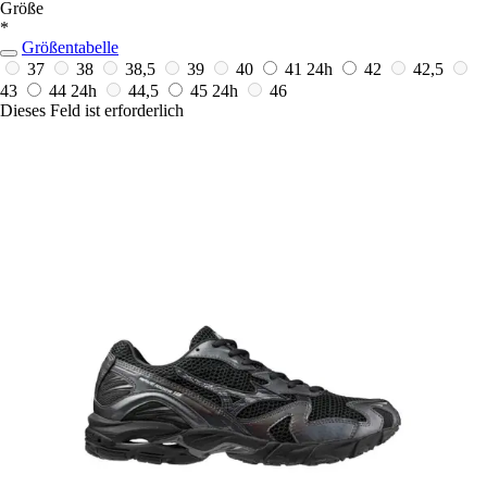
Größe
*
Größentabelle
37
38
38,5
39
40
41
24h
42
42,5
43
44
24h
44,5
45
24h
46
Dieses Feld ist erforderlich