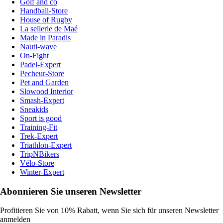
Golf and co
Handball-Store
House of Rugby
La sellerie de Maé
Made in Paradis
Nauti-wave
On-Fight
Padel-Expert
Pecheur-Store
Pet and Garden
Slowood Interior
Smash-Expert
Sneakids
Sport is good
Training-Fit
Trek-Expert
Triathlon-Expert
TripNBikers
Vélo-Store
Winter-Expert
Abonnieren Sie unseren Newsletter
Profitieren Sie von 10% Rabatt, wenn Sie sich für unseren Newsletter
anmelden