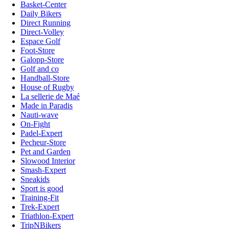
Basket-Center
Daily Bikers
Direct Running
Direct-Volley
Espace Golf
Foot-Store
Galopp-Store
Golf and co
Handball-Store
House of Rugby
La sellerie de Maé
Made in Paradis
Nauti-wave
On-Fight
Padel-Expert
Pecheur-Store
Pet and Garden
Slowood Interior
Smash-Expert
Sneakids
Sport is good
Training-Fit
Trek-Expert
Triathlon-Expert
TripNBikers