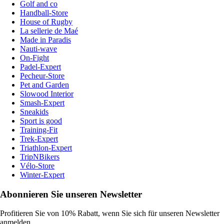
Golf and co
Handball-Store
House of Rugby
La sellerie de Maé
Made in Paradis
Nauti-wave
On-Fight
Padel-Expert
Pecheur-Store
Pet and Garden
Slowood Interior
Smash-Expert
Sneakids
Sport is good
Training-Fit
Trek-Expert
Triathlon-Expert
TripNBikers
Vélo-Store
Winter-Expert
Abonnieren Sie unseren Newsletter
Profitieren Sie von 10% Rabatt, wenn Sie sich für unseren Newsletter
anmelden