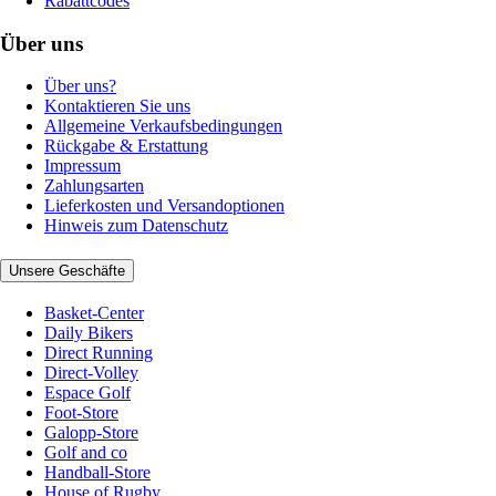
Rabattcodes
Über uns
Über uns?
Kontaktieren Sie uns
Allgemeine Verkaufsbedingungen
Rückgabe & Erstattung
Impressum
Zahlungsarten
Lieferkosten und Versandoptionen
Hinweis zum Datenschutz
Unsere Geschäfte
Basket-Center
Daily Bikers
Direct Running
Direct-Volley
Espace Golf
Foot-Store
Galopp-Store
Golf and co
Handball-Store
House of Rugby