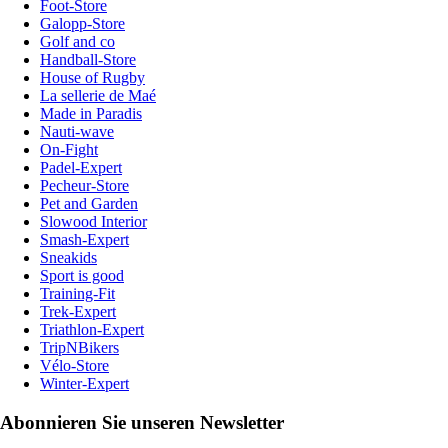
Foot-Store
Galopp-Store
Golf and co
Handball-Store
House of Rugby
La sellerie de Maé
Made in Paradis
Nauti-wave
On-Fight
Padel-Expert
Pecheur-Store
Pet and Garden
Slowood Interior
Smash-Expert
Sneakids
Sport is good
Training-Fit
Trek-Expert
Triathlon-Expert
TripNBikers
Vélo-Store
Winter-Expert
Abonnieren Sie unseren Newsletter