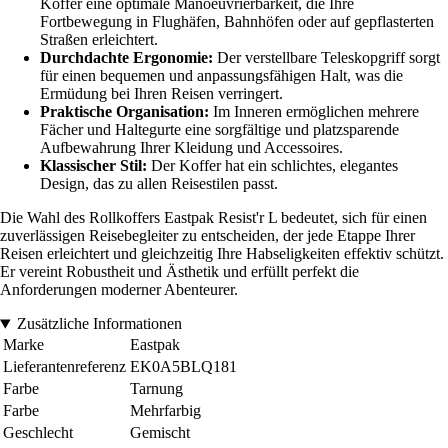
Koffer eine optimale Manoeuvrierbarkeit, die Ihre
Fortbewegung in Flughäfen, Bahnhöfen oder auf gepflasterten
Straßen erleichtert.
Durchdachte Ergonomie:
Der verstellbare Teleskopgriff sorgt
für einen bequemen und anpassungsfähigen Halt, was die
Ermüdung bei Ihren Reisen verringert.
Praktische Organisation:
Im Inneren ermöglichen mehrere
Fächer und Haltegurte eine sorgfältige und platzsparende
Aufbewahrung Ihrer Kleidung und Accessoires.
Klassischer Stil:
Der Koffer hat ein schlichtes, elegantes
Design, das zu allen Reisestilen passt.
Die Wahl des Rollkoffers Eastpak Resist'r L bedeutet, sich für einen
zuverlässigen Reisebegleiter zu entscheiden, der jede Etappe Ihrer
Reisen erleichtert und gleichzeitig Ihre Habseligkeiten effektiv schützt.
Er vereint Robustheit und Ästhetik und erfüllt perfekt die
Anforderungen moderner Abenteurer.
Zusätzliche Informationen
Marke
Eastpak
Lieferantenreferenz
EK0A5BLQ181
Farbe
Tarnung
Farbe
Mehrfarbig
Geschlecht
Gemischt