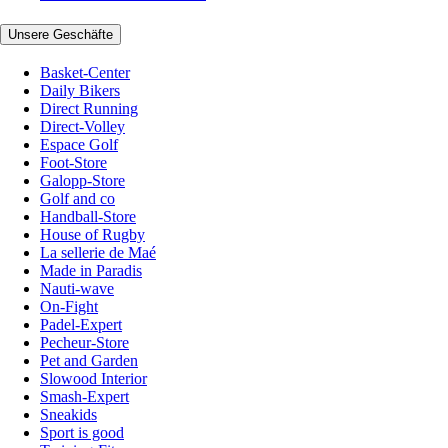
Unsere Geschäfte
Basket-Center
Daily Bikers
Direct Running
Direct-Volley
Espace Golf
Foot-Store
Galopp-Store
Golf and co
Handball-Store
House of Rugby
La sellerie de Maé
Made in Paradis
Nauti-wave
On-Fight
Padel-Expert
Pecheur-Store
Pet and Garden
Slowood Interior
Smash-Expert
Sneakids
Sport is good