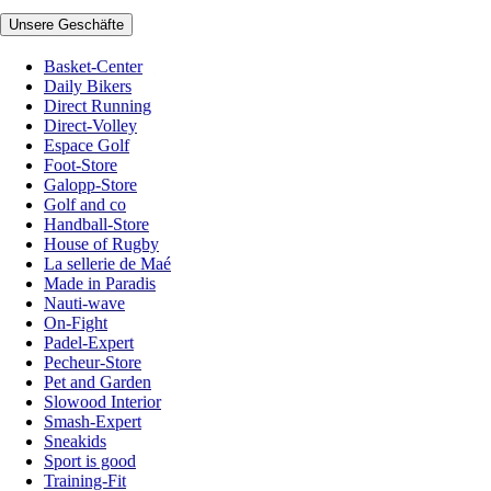
Unsere Geschäfte
Basket-Center
Daily Bikers
Direct Running
Direct-Volley
Espace Golf
Foot-Store
Galopp-Store
Golf and co
Handball-Store
House of Rugby
La sellerie de Maé
Made in Paradis
Nauti-wave
On-Fight
Padel-Expert
Pecheur-Store
Pet and Garden
Slowood Interior
Smash-Expert
Sneakids
Sport is good
Training-Fit