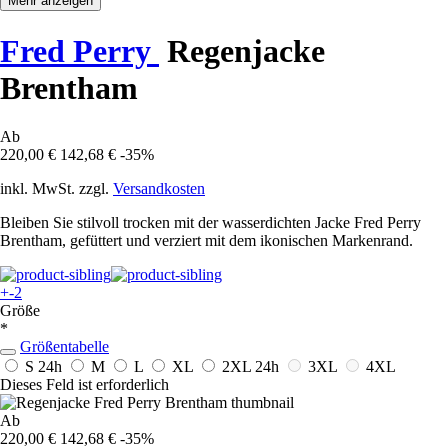
Mehr anzeigen
Fred Perry
Regenjacke
Brentham
Ab
220,00 €
142,68 €
-35%
inkl. MwSt. zzgl.
Versandkosten
Bleiben Sie stilvoll trocken mit der wasserdichten Jacke Fred Perry
Brentham, gefüttert und verziert mit dem ikonischen Markenrand.
+-2
Größe
*
Größentabelle
S
24h
M
L
XL
2XL
24h
3XL
4XL
Dieses Feld ist erforderlich
Ab
220,00 €
142,68 €
-35%