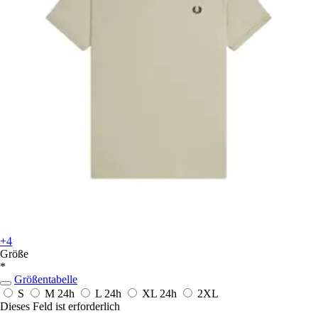
+4
Größe
*
Größentabelle
S
M
24h
L
24h
XL
24h
2XL
Dieses Feld ist erforderlich