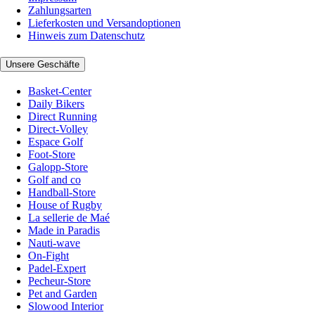
Zahlungsarten
Lieferkosten und Versandoptionen
Hinweis zum Datenschutz
Unsere Geschäfte
Basket-Center
Daily Bikers
Direct Running
Direct-Volley
Espace Golf
Foot-Store
Galopp-Store
Golf and co
Handball-Store
House of Rugby
La sellerie de Maé
Made in Paradis
Nauti-wave
On-Fight
Padel-Expert
Pecheur-Store
Pet and Garden
Slowood Interior