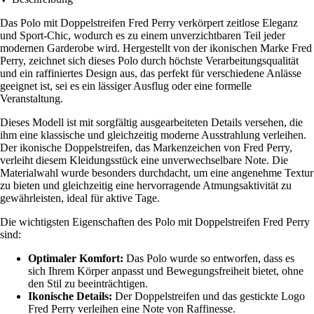
Das Polo mit Doppelstreifen Fred Perry verkörpert zeitlose Eleganz
und Sport-Chic, wodurch es zu einem unverzichtbaren Teil jeder
modernen Garderobe wird. Hergestellt von der ikonischen Marke Fred
Perry, zeichnet sich dieses Polo durch höchste Verarbeitungsqualität
und ein raffiniertes Design aus, das perfekt für verschiedene Anlässe
geeignet ist, sei es ein lässiger Ausflug oder eine formelle
Veranstaltung.
Dieses Modell ist mit sorgfältig ausgearbeiteten Details versehen, die
ihm eine klassische und gleichzeitig moderne Ausstrahlung verleihen.
Der ikonische Doppelstreifen, das Markenzeichen von Fred Perry,
verleiht diesem Kleidungsstück eine unverwechselbare Note. Die
Materialwahl wurde besonders durchdacht, um eine angenehme Textur
zu bieten und gleichzeitig eine hervorragende Atmungsaktivität zu
gewährleisten, ideal für aktive Tage.
Die wichtigsten Eigenschaften des Polo mit Doppelstreifen Fred Perry
sind:
Optimaler Komfort:
Das Polo wurde so entworfen, dass es
sich Ihrem Körper anpasst und Bewegungsfreiheit bietet, ohne
den Stil zu beeinträchtigen.
Ikonische Details:
Der Doppelstreifen und das gestickte Logo
Fred Perry verleihen eine Note von Raffinesse.