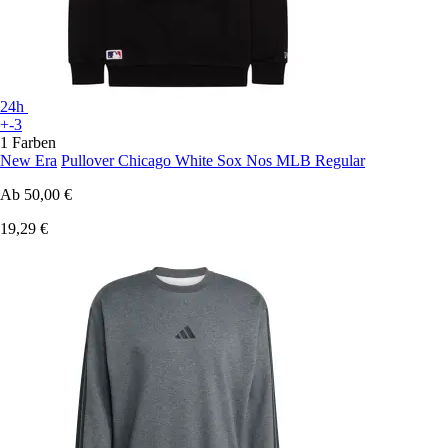
24h
+-3
1 Farben
New Era
Pullover Chicago White Sox Nos MLB Regular
Ab
50,00 €
19,29 €