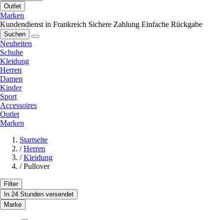
Outlet
Marken
Kundendienst in Frankreich
Sichere Zahlung
Einfache Rückgabe
Suchen
Neuheiten
Schuhe
Kleidung
Herren
Damen
Kinder
Sport
Accessoires
Outlet
Marken
Startseite
/
Herren
/
Kleidung
/
Pullover
Filter
In 24 Stunden versendet
Marke