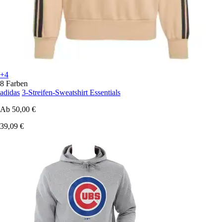
+4
8 Farben
adidas
3-Streifen-Sweatshirt Essentials
Ab
50,00 €
39,09 €