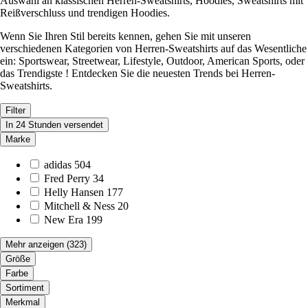
Auswahl an klassischen Herren-Sweatshirts, Hoodies, Sweatshirts mit
Reißverschluss und trendigen Hoodies.
Wenn Sie Ihren Stil bereits kennen, gehen Sie mit unseren
verschiedenen Kategorien von Herren-Sweatshirts auf das Wesentliche
ein: Sportswear, Streetwear, Lifestyle, Outdoor, American Sports, oder
das Trendigste ! Entdecken Sie die neuesten Trends bei Herren-
Sweatshirts.
Filter
In 24 Stunden versendet
Marke
adidas
504
Fred Perry
34
Helly Hansen
177
Mitchell & Ness
20
New Era
199
Mehr anzeigen
(323)
Größe
Farbe
Sortiment
Merkmal