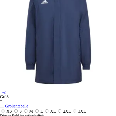
+-2
Größe
*
Größentabelle
XS
S
M
L
XL
2XL
3XL
Dieses Feld ist erforderlich