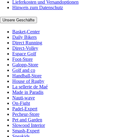
Lieferkosten und Versandoptionen
Hinweis zum Datenschutz
Unsere Geschäfte
Basket-Center
Daily Bikers
Direct Running
Direct-Volley
Espace Golf
Foot-Store
Galopp-Store
Golf and co
Handball-Store
House of Rugby
La sellerie de Maé
Made in Paradis
Nauti-wave
On-Fight
Padel-Expert
Pecheur-Store
Pet and Garden
Slowood Interior
Smash-Expert
Sneakids