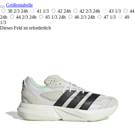
Größentabelle
38 2/3
24h
41 1/3
42
24h
42 2/3
24h
43 1/3
44
24h
44 2/3
24h
45 1/3
24h
46 2/3
24h
47 1/3
49
1/3
Dieses Feld ist erforderlich