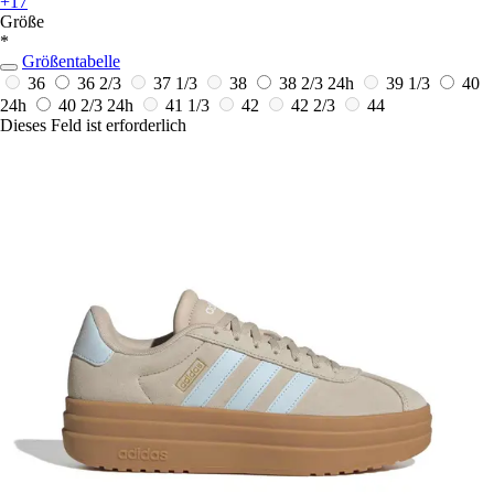
+17
Größe
*
Größentabelle
36
36 2/3
37 1/3
38
38 2/3
24h
39 1/3
40
24h
40 2/3
24h
41 1/3
42
42 2/3
44
Dieses Feld ist erforderlich