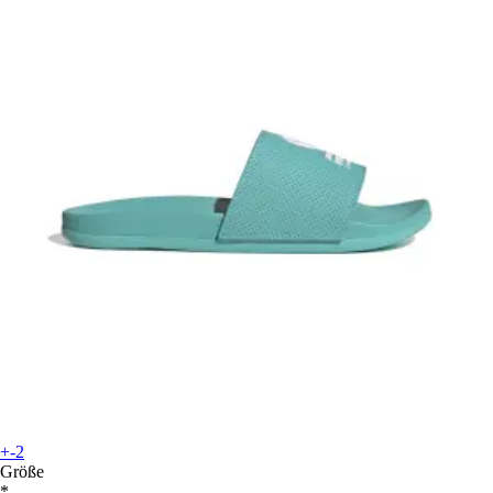
+-2
Größe
*