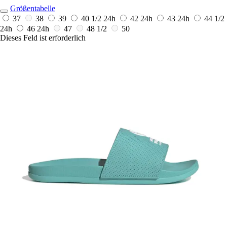
Größentabelle
37
38
39
40 1/2
24h
42
24h
43
24h
44 1/2
24h
46
24h
47
48 1/2
50
Dieses Feld ist erforderlich