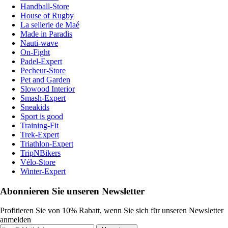
Handball-Store
House of Rugby
La sellerie de Maé
Made in Paradis
Nauti-wave
On-Fight
Padel-Expert
Pecheur-Store
Pet and Garden
Slowood Interior
Smash-Expert
Sneakids
Sport is good
Training-Fit
Trek-Expert
Triathlon-Expert
TripNBikers
Vélo-Store
Winter-Expert
Abonnieren Sie unseren Newsletter
Profitieren Sie von 10% Rabatt, wenn Sie sich für unseren Newsletter
anmelden