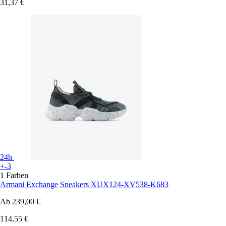
31,37 €
24h
+-3
1 Farben
Armani Exchange
Sneakers XUX124-XV538-K683
Ab
239,00 €
114,55 €