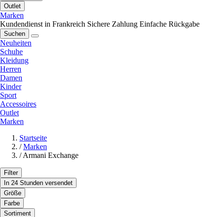
Outlet
Marken
Kundendienst in Frankreich
Sichere Zahlung
Einfache Rückgabe
Suchen
Neuheiten
Schuhe
Kleidung
Herren
Damen
Kinder
Sport
Accessoires
Outlet
Marken
Startseite
/
Marken
/
Armani Exchange
Filter
In 24 Stunden versendet
Größe
Farbe
Sortiment