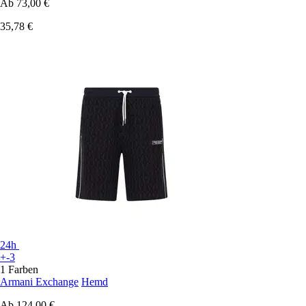
Ab
73,00 €
35,78 €
24h
+-3
1 Farben
Armani Exchange
Hemd
Ab
124,00 €