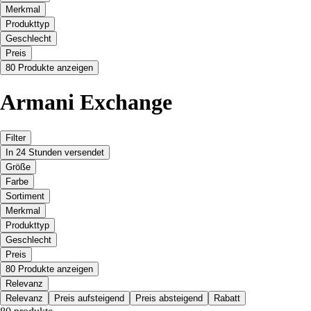
Merkmal
Produkttyp
Geschlecht
Preis
80 Produkte anzeigen
Armani Exchange
Filter
In 24 Stunden versendet
Größe
Farbe
Sortiment
Merkmal
Produkttyp
Geschlecht
Preis
80 Produkte anzeigen
Relevanz
Relevanz
Preis aufsteigend
Preis absteigend
Rabatt