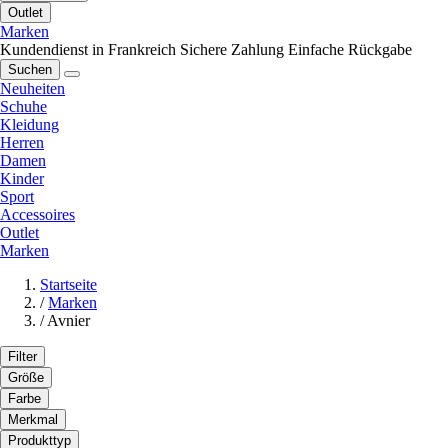
Outlet
Marken
Kundendienst in Frankreich
Sichere Zahlung
Einfache Rückgabe
Suchen
Neuheiten
Schuhe
Kleidung
Herren
Damen
Kinder
Sport
Accessoires
Outlet
Marken
Startseite
/
Marken
/
Avnier
Filter
Größe
Farbe
Merkmal
Produkttyp