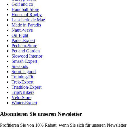
Golf and co
Handball-Store
House of Rugby
La sellerie de Maé
Made in Paradis
Nauti-wave
On-Fight
Padel-Expert
Pecheur-Store
Pet and Garden
Slowood Interior
Smash-Expert
Sneakids
Sport is good
Training-Fit
Trek-Expert
Triathlon-Expert
TripNBikers
Vélo-Store
Winter-Expert
Abonnieren Sie unseren Newsletter
Profitieren Sie von 10% Rabatt, wenn Sie sich für unseren Newsletter