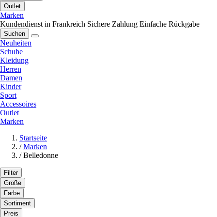
Outlet
Marken
Kundendienst in Frankreich
Sichere Zahlung
Einfache Rückgabe
Suchen
Neuheiten
Schuhe
Kleidung
Herren
Damen
Kinder
Sport
Accessoires
Outlet
Marken
Startseite
/
Marken
/
Belledonne
Filter
Größe
Farbe
Sortiment
Preis