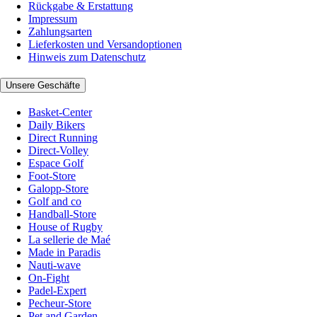
Rückgabe & Erstattung
Impressum
Zahlungsarten
Lieferkosten und Versandoptionen
Hinweis zum Datenschutz
Unsere Geschäfte
Basket-Center
Daily Bikers
Direct Running
Direct-Volley
Espace Golf
Foot-Store
Galopp-Store
Golf and co
Handball-Store
House of Rugby
La sellerie de Maé
Made in Paradis
Nauti-wave
On-Fight
Padel-Expert
Pecheur-Store
Pet and Garden