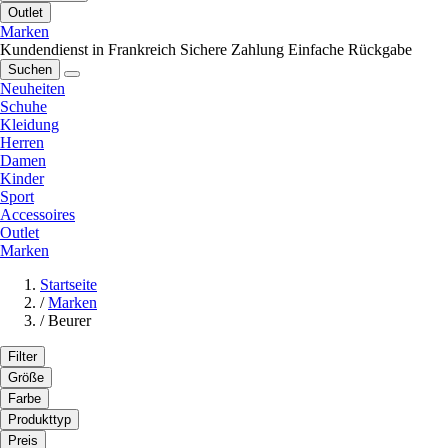
Outlet
Marken
Kundendienst in Frankreich
Sichere Zahlung
Einfache Rückgabe
Suchen
Neuheiten
Schuhe
Kleidung
Herren
Damen
Kinder
Sport
Accessoires
Outlet
Marken
Startseite
/
Marken
/
Beurer
Filter
Größe
Farbe
Produkttyp
Preis