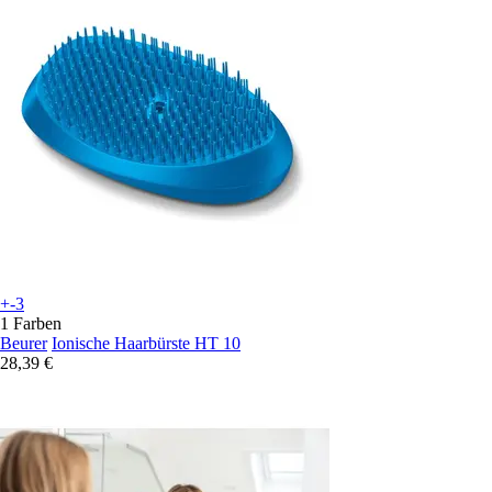
+-3
1 Farben
Beurer
Ionische Haarbürste HT 10
28,39 €