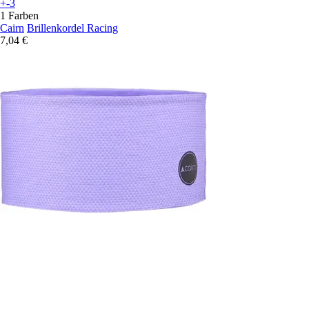
+-3
1 Farben
Cairn
Brillenkordel Racing
7,04 €