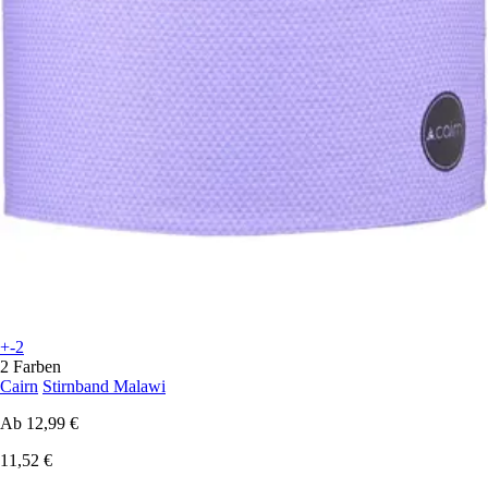
+-2
2 Farben
Cairn
Stirnband Malawi
Ab
12,99 €
11,52 €