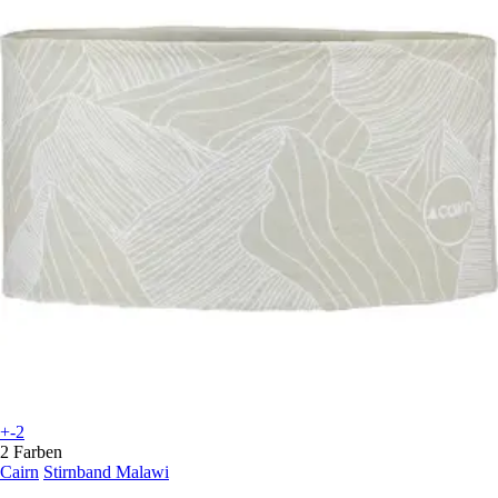
+-2
2 Farben
Cairn
Stirnband Malawi