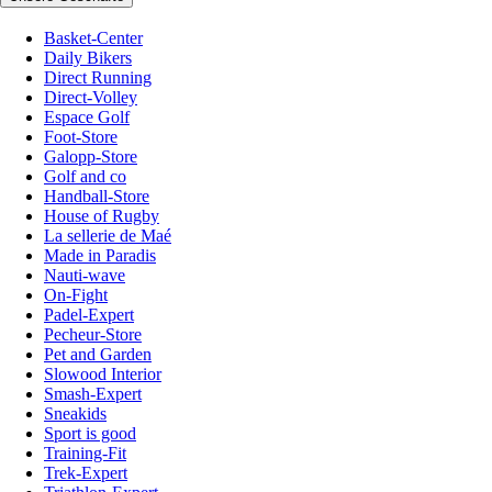
Basket-Center
Daily Bikers
Direct Running
Direct-Volley
Espace Golf
Foot-Store
Galopp-Store
Golf and co
Handball-Store
House of Rugby
La sellerie de Maé
Made in Paradis
Nauti-wave
On-Fight
Padel-Expert
Pecheur-Store
Pet and Garden
Slowood Interior
Smash-Expert
Sneakids
Sport is good
Training-Fit
Trek-Expert