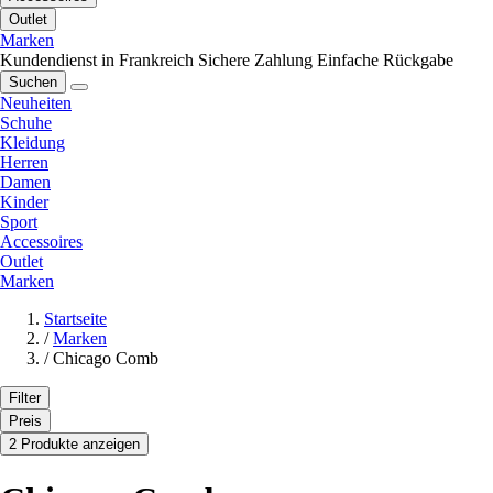
Outlet
Marken
Kundendienst in Frankreich
Sichere Zahlung
Einfache Rückgabe
Suchen
Neuheiten
Schuhe
Kleidung
Herren
Damen
Kinder
Sport
Accessoires
Outlet
Marken
Startseite
/
Marken
/
Chicago Comb
Filter
Preis
2 Produkte anzeigen