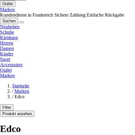
Outlet
Marken
Kundendienst in Frankreich
Sichere Zahlung
Einfache Rückgabe
Suchen
Neuheiten
Schuhe
Kleidung
Herren
Damen
Kinder
Sport
Accessoires
Outlet
Marken
Startseite
/
Marken
/
Edco
Filter
Produkt ansehen
Edco