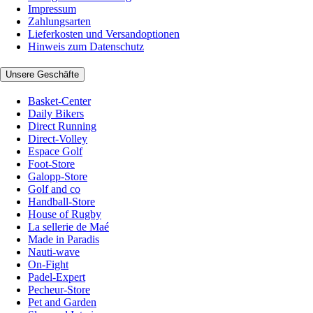
Impressum
Zahlungsarten
Lieferkosten und Versandoptionen
Hinweis zum Datenschutz
Unsere Geschäfte
Basket-Center
Daily Bikers
Direct Running
Direct-Volley
Espace Golf
Foot-Store
Galopp-Store
Golf and co
Handball-Store
House of Rugby
La sellerie de Maé
Made in Paradis
Nauti-wave
On-Fight
Padel-Expert
Pecheur-Store
Pet and Garden