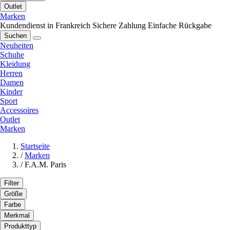
Outlet
Marken
Kundendienst in Frankreich
Sichere Zahlung
Einfache Rückgabe
Suchen
Neuheiten
Schuhe
Kleidung
Herren
Damen
Kinder
Sport
Accessoires
Outlet
Marken
Startseite
/
Marken
/
F.A.M. Paris
Filter
Größe
Farbe
Merkmal
Produkttyp