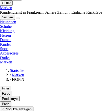
Outlet
Marken
Kundendienst in Frankreich
Sichere Zahlung
Einfache Rückgabe
Suchen
Neuheiten
Schuhe
Kleidung
Herren
Damen
Kinder
Sport
Accessoires
Outlet
Marken
Startseite
/
Marken
/
FiGPiN
Filter
Farbe
Produkttyp
Preis
7 Produkte anzeigen