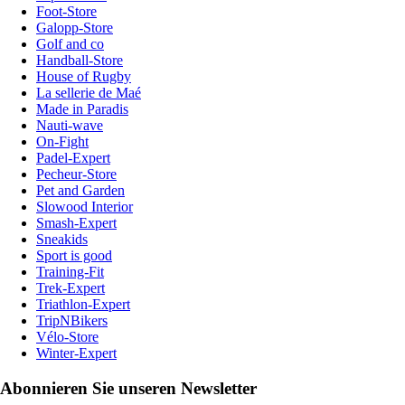
Foot-Store
Galopp-Store
Golf and co
Handball-Store
House of Rugby
La sellerie de Maé
Made in Paradis
Nauti-wave
On-Fight
Padel-Expert
Pecheur-Store
Pet and Garden
Slowood Interior
Smash-Expert
Sneakids
Sport is good
Training-Fit
Trek-Expert
Triathlon-Expert
TripNBikers
Vélo-Store
Winter-Expert
Abonnieren Sie unseren Newsletter