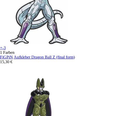
+-3
1 Farben
FiGPiN
Aufkleber Dragon Ball Z (final form)
15,30 €