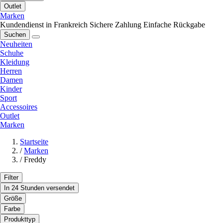
Outlet
Marken
Kundendienst in Frankreich
Sichere Zahlung
Einfache Rückgabe
Suchen
Neuheiten
Schuhe
Kleidung
Herren
Damen
Kinder
Sport
Accessoires
Outlet
Marken
Startseite
/
Marken
/
Freddy
Filter
In 24 Stunden versendet
Größe
Farbe
Produkttyp