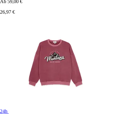
Ab
59,00 €
26,97 €
24h