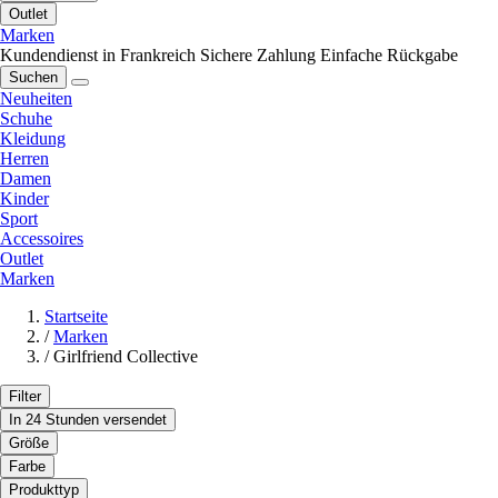
Outlet
Marken
Kundendienst in Frankreich
Sichere Zahlung
Einfache Rückgabe
Suchen
Neuheiten
Schuhe
Kleidung
Herren
Damen
Kinder
Sport
Accessoires
Outlet
Marken
Startseite
/
Marken
/
Girlfriend Collective
Filter
In 24 Stunden versendet
Größe
Farbe
Produkttyp