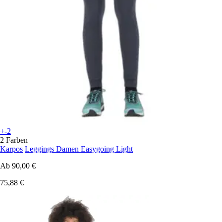
+-2
2 Farben
Karpos
Leggings Damen Easygoing Light
Ab
90,00 €
75,88 €