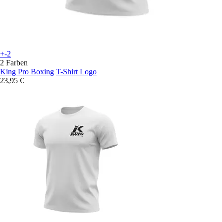
+-2
2 Farben
King Pro Boxing
T-Shirt Logo
23,95 €