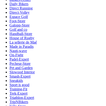
Daily Bikers
Direct Running
Direct-Volley
Espace Golf
Foot-Store
Galopp-Store
Golf and co
Handball-Store
House of Rugby
La sellerie de Maé
Made in Paradis
Nauti-wave
On-Fight
Padel-Expert
Pecheur-Store
Pet and Garden
Slowood Interior
Smash-Expert
Sneakids
Sport is good
Training-Fit
Trek-Expert
Triathlon-Expert
TripNBikers