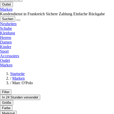
Outlet
Marken
Kundendienst in Frankreich
Sichere Zahlung
Einfache Rückgabe
Suchen
Neuheiten
Schuhe
Kleidung
Herren
Damen
Kinder
Sport
Accessoires
Outlet
Marken
Startseite
/
Marken
/
Marc O'Polo
Filter
In 24 Stunden versendet
Größe
Farbe
Merkmal