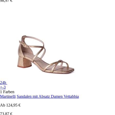
98,97 €
24h
+-3
1 Farben
Martinelli
Sandalen mit Absatz Damen Vettabbia
Ab
124,95 €
73,87 €