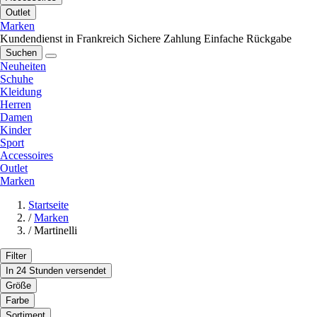
Outlet
Marken
Kundendienst in Frankreich
Sichere Zahlung
Einfache Rückgabe
Suchen
Neuheiten
Schuhe
Kleidung
Herren
Damen
Kinder
Sport
Accessoires
Outlet
Marken
Startseite
/
Marken
/
Martinelli
Filter
In 24 Stunden versendet
Größe
Farbe
Sortiment