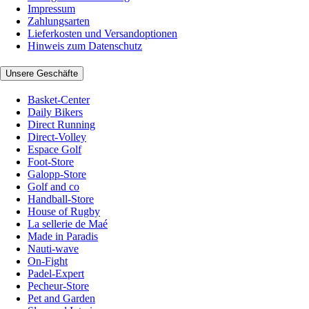
Impressum
Zahlungsarten
Lieferkosten und Versandoptionen
Hinweis zum Datenschutz
Unsere Geschäfte
Basket-Center
Daily Bikers
Direct Running
Direct-Volley
Espace Golf
Foot-Store
Galopp-Store
Golf and co
Handball-Store
House of Rugby
La sellerie de Maé
Made in Paradis
Nauti-wave
On-Fight
Padel-Expert
Pecheur-Store
Pet and Garden