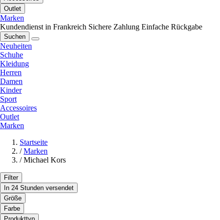
Outlet
Marken
Kundendienst in Frankreich
Sichere Zahlung
Einfache Rückgabe
Suchen
Neuheiten
Schuhe
Kleidung
Herren
Damen
Kinder
Sport
Accessoires
Outlet
Marken
Startseite
/
Marken
/
Michael Kors
Filter
In 24 Stunden versendet
Größe
Farbe
Produkttyp