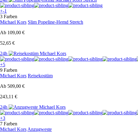
+-1
3 Farben
Michael Kors
Slim Popeline-Hemd Stretch
Ab
109,00 €
52,65 €
24h
+5
9 Farben
Michael Kors
Reisekostüm
Ab
509,00 €
243,11 €
24h
+3
7 Farben
Michael Kors
Anzugweste