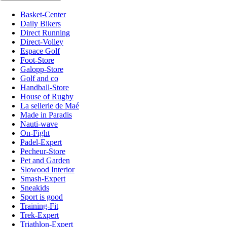
Basket-Center
Daily Bikers
Direct Running
Direct-Volley
Espace Golf
Foot-Store
Galopp-Store
Golf and co
Handball-Store
House of Rugby
La sellerie de Maé
Made in Paradis
Nauti-wave
On-Fight
Padel-Expert
Pecheur-Store
Pet and Garden
Slowood Interior
Smash-Expert
Sneakids
Sport is good
Training-Fit
Trek-Expert
Triathlon-Expert