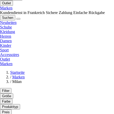
Outlet
Marken
Kundendienst in Frankreich
Sichere Zahlung
Einfache Rückgabe
Suchen
Neuheiten
Schuhe
Kleidung
Herren
Damen
Kinder
Sport
Accessoires
Outlet
Marken
Startseite
/
Marken
/
Milan
Filter
Größe
Farbe
Produkttyp
Preis