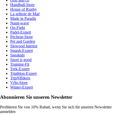
Golf and co
Handball-Store
House of Rugby
La sellerie de Maé
Made in Paradis
Nauti-wave
On-Fight
Padel-Expert
Pecheur-Store
Pet and Garden
Slowood Interior
Smash-Expert
Sneakids
Sport is good
Training-Fit
Trek-Expert
Triathlon-Expert
TripNBikers
Vélo-Store
Winter-Expert
Abonnieren Sie unseren Newsletter
Profitieren Sie von 10% Rabatt, wenn Sie sich für unseren Newsletter
anmelden