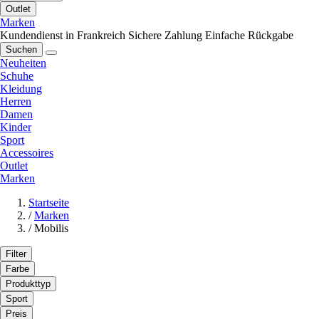
Outlet
Marken
Kundendienst in Frankreich
Sichere Zahlung
Einfache Rückgabe
Suchen
Neuheiten
Schuhe
Kleidung
Herren
Damen
Kinder
Sport
Accessoires
Outlet
Marken
Startseite
/
Marken
/
Mobilis
Filter
Farbe
Produkttyp
Sport
Preis