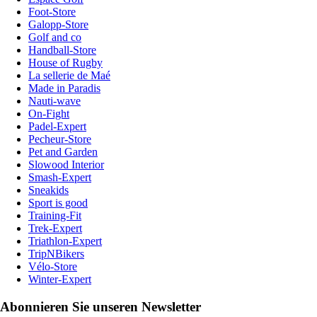
Foot-Store
Galopp-Store
Golf and co
Handball-Store
House of Rugby
La sellerie de Maé
Made in Paradis
Nauti-wave
On-Fight
Padel-Expert
Pecheur-Store
Pet and Garden
Slowood Interior
Smash-Expert
Sneakids
Sport is good
Training-Fit
Trek-Expert
Triathlon-Expert
TripNBikers
Vélo-Store
Winter-Expert
Abonnieren Sie unseren Newsletter