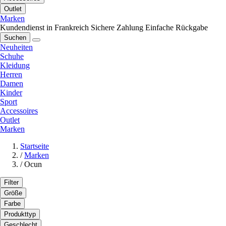
Outlet
Marken
Kundendienst in Frankreich
Sichere Zahlung
Einfache Rückgabe
Suchen
Neuheiten
Schuhe
Kleidung
Herren
Damen
Kinder
Sport
Accessoires
Outlet
Marken
Startseite
/
Marken
/
Ocun
Filter
Größe
Farbe
Produkttyp
Geschlecht