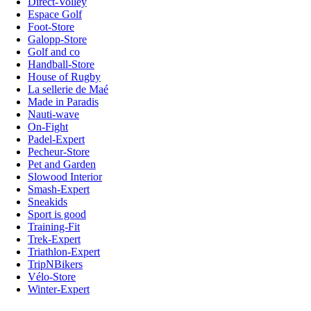
Direct-Volley
Espace Golf
Foot-Store
Galopp-Store
Golf and co
Handball-Store
House of Rugby
La sellerie de Maé
Made in Paradis
Nauti-wave
On-Fight
Padel-Expert
Pecheur-Store
Pet and Garden
Slowood Interior
Smash-Expert
Sneakids
Sport is good
Training-Fit
Trek-Expert
Triathlon-Expert
TripNBikers
Vélo-Store
Winter-Expert