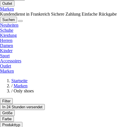
Outlet
Marken
Kundendienst in Frankreich
Sichere Zahlung
Einfache Rückgabe
Suchen
Neuheiten
Schuhe
Kleidung
Herren
Damen
Kinder
Sport
Accessoires
Outlet
Marken
Startseite
/
Marken
/
Only shoes
Filter
In 24 Stunden versendet
Größe
Farbe
Produkttyp