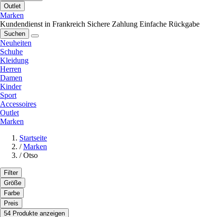
Outlet
Marken
Kundendienst in Frankreich
Sichere Zahlung
Einfache Rückgabe
Suchen
Neuheiten
Schuhe
Kleidung
Herren
Damen
Kinder
Sport
Accessoires
Outlet
Marken
Startseite
/
Marken
/
Otso
Filter
Größe
Farbe
Preis
54 Produkte anzeigen